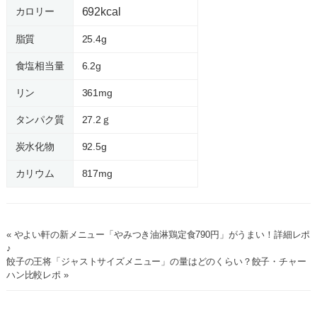
カロリー
692kcal
脂質
25.4g
食塩相当量
6.2g
リン
361mg
タンパク質
27.2ｇ
炭水化物
92.5g
カリウム
817mg
« やよい軒の新メニュー「やみつき油淋鶏定食790円」がうまい！詳細レポ
♪
餃子の王将「ジャストサイズメニュー」の量はどのくらい？餃子・チャー
ハン比較レポ »