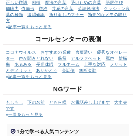
正しい敬語
相槌
魔法の言葉
受け止めの言葉
語尾伸び
傾聴力
依頼形
敬称
共感の言葉
英語勉強法
クッショ
ン言
葉の
種類
復唱確認
折り返しのマナー
効果的なメモの取り
方
»
記事一覧をもっと見る
コールセンターの裏側
コロナウイルス
おすすめの業種
言葉遣い
優秀なオペレー
ター
声が聞きとれない
保留
アルファベット
罵声
離職
率
あるある
長期休暇
フルネーム
上手な対応
メリット
とデメリット
ありがとう
会話例
無断欠勤
»
記事一覧をもっと見る
NGワード
もしもし
下の名前
どちら様
お電話差し上げます
大丈夫
です
»
一覧をもっと見る
1分で学べる人気コンテンツ