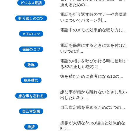
ビジネス用語
換えるための…
電話を折り返す時のマナーや言葉遣
折り返しのコツ
いについてパターン別…
電話中のメモの効果的な取り方に…
メモのコツ
電話を保留にするときに気を付けた
保留のコツ
い3つのポ…
電話の相手を呼びかける時に使用す
敬称
る32の正しい敬称に…
徳を積むために参考になる12の…
徳を積む
嫌な事が頭から離れないときに思い
嫌な事を忘れる
出したい3つ…
自己肯定感を高めるための3つの…
自己肯定感
挨拶が大切な3つの理由と効果的な
挨拶
5つ…