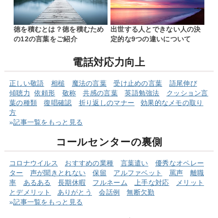
徳を積むとは？徳を積むため
出世する人とできない人の決
の12の言葉をご紹介
定的な9つの違いについて
電話対応力向上
正しい敬語
相槌
魔法の言葉
受け止めの言葉
語尾伸び
傾聴力
依頼形
敬称
共感の言葉
英語勉強法
クッショ
ン言
葉の
種類
復唱確認
折り返しのマナー
効果的なメモの取り
方
»
記事一覧をもっと見る
コールセンターの裏側
コロナウイルス
おすすめの業種
言葉遣い
優秀なオペレー
ター
声が聞きとれない
保留
アルファベット
罵声
離職
率
あるある
長期休暇
フルネーム
上手な対応
メリット
とデメリット
ありがとう
会話例
無断欠勤
»
記事一覧をもっと見る