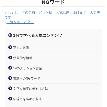
NGワード
もしもし
下の名前
どちら様
お電話差し上げます
大丈夫
です
»
一覧をもっと見る
1分で学べる人気コンテンツ
正しい敬語
効果的な相槌
14のクッション言葉
電話中のNGワード
文字を確実に伝える方法
傾聴力を高める方法