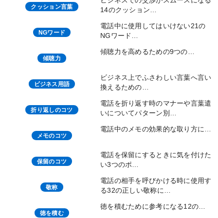
ビジネスでの交渉がスムースになる
クッション言葉
14のクッション…
電話中に使用してはいけない21の
NGワード
NGワード…
傾聴力を高めるための9つの…
傾聴力
ビジネス上でふさわしい言葉へ言い
ビジネス用語
換えるための…
電話を折り返す時のマナーや言葉遣
折り返しのコツ
いについてパターン別…
電話中のメモの効果的な取り方に…
メモのコツ
電話を保留にするときに気を付けた
保留のコツ
い3つのポ…
電話の相手を呼びかける時に使用す
敬称
る32の正しい敬称に…
徳を積むために参考になる12の…
徳を積む