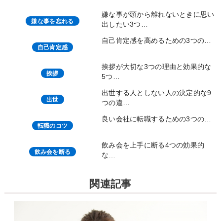
嫌な事が頭から離れないときに思い
嫌な事を忘れる
出したい3つ…
自己肯定感を高めるための3つの…
自己肯定感
挨拶が大切な3つの理由と効果的な
挨拶
5つ…
出世する人としない人の決定的な9
出世
つの違…
良い会社に転職するための3つの…
転職のコツ
飲み会を上手に断る4つの効果的
飲み会を断る
な…
関連記事