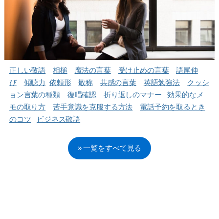
正しい敬語
相槌
魔法の言葉
受け止めの言葉
語尾伸
び
傾聴力
依頼形
敬称
共感の言葉
英語勉強法
クッシ
ョ
ン言葉の
種類
復唱確認
折り返しのマナー
効果的なメ
モの取り方
苦手意識を克服する方法
電話予約を取るとき
のコツ
ビジネス敬語
» 一覧をすべて見る