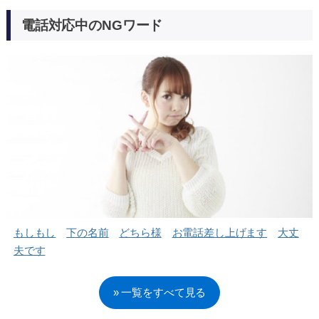
電話対応中のNGワード
もしもし
下の名前
どちら様
お電話差し上げます
大丈
夫です
» 一覧をすべて見る