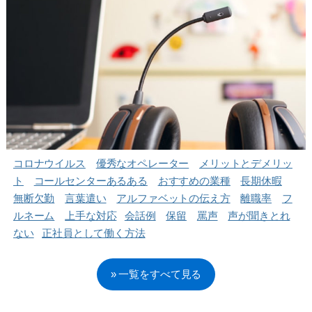
コロナウイルス
優秀なオペレーター
メリットとデメリッ
ト
コールセンターあるある
おすすめの業種
長期休暇
無断欠勤
言葉遣い
アルファベットの伝え方
離職率
フ
ルネーム
上手な対応
会話例
保留
罵声
声が聞きとれ
ない
正社員として働く方法
» 一覧をすべて見る