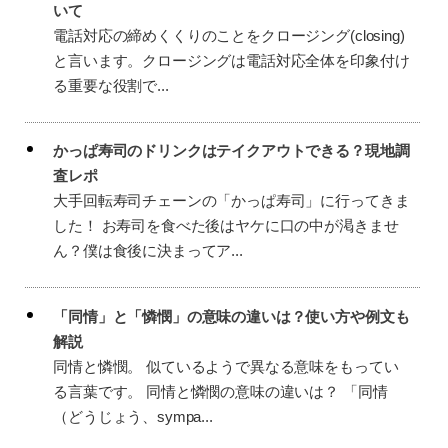
いて
電話対応の締めくくりのことをクロージング(closing)
と言います。クロージングは電話対応全体を印象付け
る重要な役割で...
かっぱ寿司のドリンクはテイクアウトできる？現地調
査レポ
大手回転寿司チェーンの「かっぱ寿司」に行ってきま
した！ お寿司を食べた後はヤケに口の中が渇きませ
ん？僕は食後に決まってア...
「同情」と「憐憫」の意味の違いは？使い方や例文も
解説
同情と憐憫。 似ているようで異なる意味をもってい
る言葉です。 同情と憐憫の意味の違いは？ 「同情
（どうじょう、sympa...