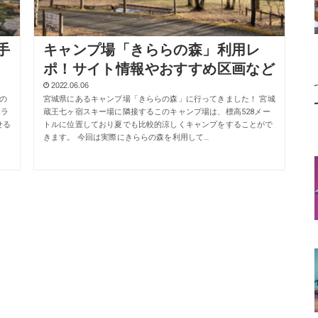
手
キャンプ場「きららの森」利用レ
ポ！サイト情報やおすすめ区画など
2022.06.06
の
宮城県にあるキャンプ場「きららの森」に行ってきました！ 宮城
トラ
蔵王七ヶ宿スキー場に隣接するこのキャンプ場は、標高528メー
せる
トルに位置しており夏でも比較的涼しくキャンプをすることがで
きます。 今回は実際にきららの森を利用して…