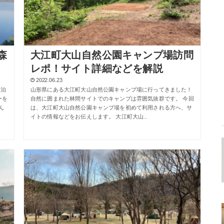
森
大江町大山自然公園キャンプ場訪問
レポ！サイト詳細などを解説
2022.06.23
に泊
山形県にある大江町大山自然公園キャンプ場に行ってきました！
ーを
自然に囲まれた林間サイトでのキャンプは雰囲気抜群です。 今回
ん
は、大江町大山自然公園キャンプ場を初めて利用される方へ、サ
イトの情報などをお伝えします。 大江町大山…