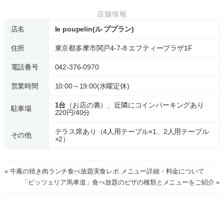
店舗情報
店名
le poupelin(ル ププラン)
住所
東京都多摩市関戸4-7-8 エフティープラザ1F
電話番号
042-376-0970
営業時間
10:00～19:00(水曜定休)
1台
（お店の裏）、近隣にコインパーキングあり
駐車場
220円/40分
テラス席あり（4人用テーブル×1、2人用テーブル
その他
×2）
« 牛庵の焼き肉ランチ食べ放題実食レポ メニュー詳細・料金について
「ピッツェリア馬車道」食べ放題のピザの種類とメニューをご紹介 »