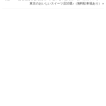
東京のおいしいスイーツ店10選♪（無料駐車場あり） »