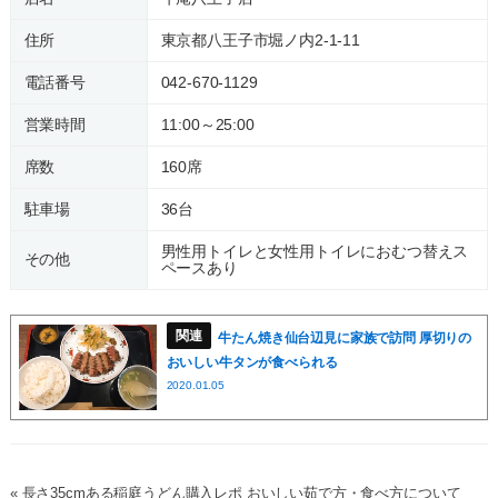
住所
東京都八王子市堀ノ内2-1-11
電話番号
042-670-1129
営業時間
11:00～25:00
席数
160席
駐車場
36台
男性用トイレと女性用トイレにおむつ替えス
その他
ペースあり
牛たん焼き仙台辺見に家族で訪問 厚切りの
おいしい牛タンが食べられる
2020.01.05
« 長さ35cmある稲庭うどん購入レポ おいしい茹で方・食べ方について