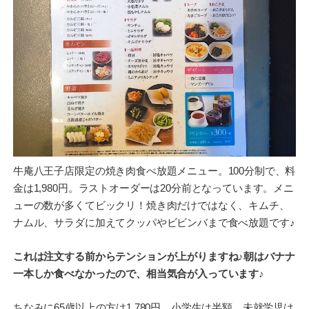
牛庵八王子店限定の焼き肉食べ放題メニュー。100分制で、料
金は1,980円。ラストオーダーは20分前となっています。メニ
ューの数が多くてビックリ！焼き肉だけではなく、キムチ、
ナムル、サラダに加えてクッパやビビンバまで食べ放題です♪
これは注文する前からテンションが上がりますね♪朝はバナナ
一本しか食べなかったので、相当気合が入っています♪
ちなみに65歳以上の方は1,780円、小学生は半額、未就学児は