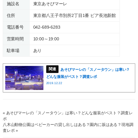
施設名
東京あそびマーレ
住所
東京都八王子市別所2丁目1番 ビア長池新館
電話番号
042-689-6283
営業時間
10:00～19:00
駐車場
あり
あそびマーレの「スノータウン」は寒い？
どんな服装がベスト？調査レポ
2019.12.22
« あそびマーレの「スノータウン」は寒い？どんな服装がベスト？調査レ
ポ
八木山動物公園はベビーカーの貸し出しはある？園内に坂はある？現地調
査レポ »