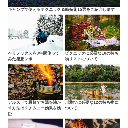
キャンプで使えるテクニック＆時短術15選をご紹介します
ヘリノックスを3年間使って
ピクニックに必要な10の持ち
みた感想レポ
物リストについて
アルストで最短でお湯を沸か
川遊びに必要な12の持ち物に
す方法は？チムニー効果を検
ついて
証