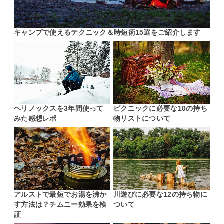
キャンプで使えるテクニック＆時短術15選をご紹介します
ヘリノックスを3年間使って
ピクニックに必要な10の持ち
みた感想レポ
物リストについて
アルストで最短でお湯を沸か
川遊びに必要な12の持ち物に
す方法は？チムニー効果を検
ついて
証