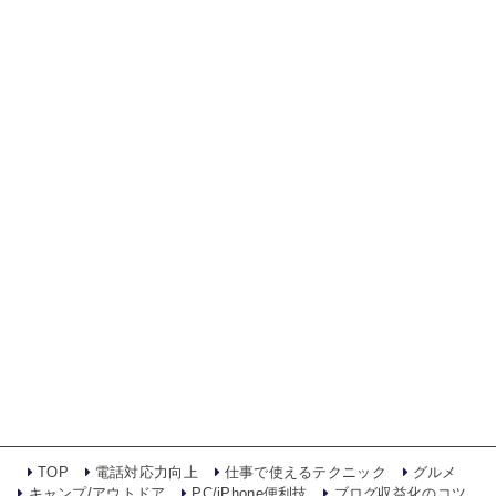
TOP
電話対応力向上
仕事で使えるテクニック
グルメ
キャンプ/アウトドア
PC/iPhone便利技
ブログ収益化のコツ