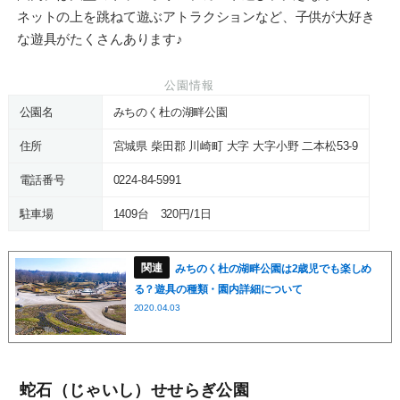
ネットの上を跳ねて遊ぶアトラクションなど、子供が大好き
な遊具がたくさんあります♪
公園情報
公園名
みちのく杜の湖畔公園
住所
宮城県 柴田郡 川崎町 大字 大字小野 二本松53-9
電話番号
0224-84-5991
駐車場
1409台 320円/1日
みちのく杜の湖畔公園は2歳児でも楽しめ
る？遊具の種類・園内詳細について
2020.04.03
蛇石（じゃいし）せせらぎ公園