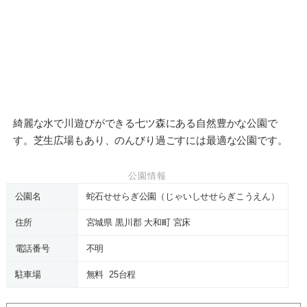
綺麗な水で川遊びができる七ツ森にある自然豊かな公園で
す。芝生広場もあり、のんびり過ごすには最適な公園です。
公園情報
公園名
蛇石せせらぎ公園（じゃいしせせらぎこうえん）
住所
宮城県 黒川郡 大和町 宮床
電話番号
不明
駐車場
無料 25台程