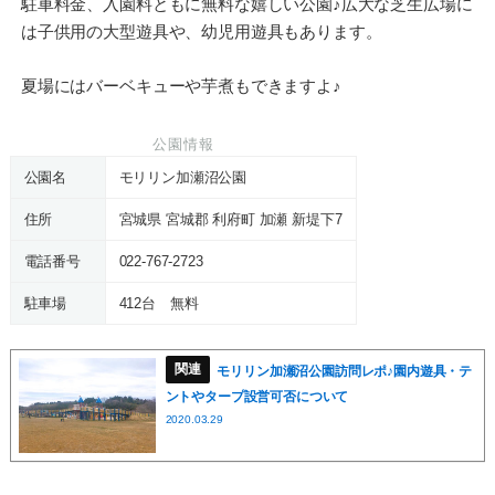
駐車料金、入園料ともに無料な嬉しい公園♪広大な芝生広場に
は子供用の大型遊具や、幼児用遊具もあります。
夏場にはバーベキューや芋煮もできますよ♪
公園情報
公園名
モリリン加瀬沼公園
住所
宮城県 宮城郡 利府町 加瀬 新堤下7
電話番号
022-767-2723
駐車場
412台 無料
モリリン加瀬沼公園訪問レポ♪園内遊具・テ
ントやタープ設営可否について
2020.03.29