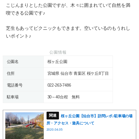
こじんまりとした公園ですが、木々に囲まれていて自然を満
喫できる公園です♪
芝生もあってピクニックもできます。空いているのもうれし
いポイント♪
公園情報
公園名
桜ヶ丘公園
住所
宮城県 仙台市 青葉区 桜ケ丘8丁目
電話番号
022-263-7486
駐車場
30～40台程 無料
桜ヶ丘公園【仙台市】訪問レポ♪駐車場の場
所・アクセス・遊具について
2020.04.05