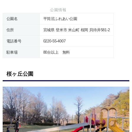
公園情報
公園名
平筒沼ふれあい公園
住所
宮城県 登米市 米山町 桜岡 貝待井581-2
電話番号
0220-55-4007
駐車場
80台以上 無料
桜ヶ丘公園