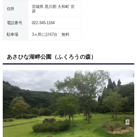
宮城県 黒川郡 大和町 宮
住所
床
電話番号
022-345-1184
駐車場
3ヵ所に計67台 無料
あさひな湖畔公園（ふくろうの森）