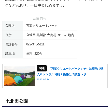
クなどもあり、一日中楽しめますよ♪
公園情報
公園名
万葉クリエートパーク
住所
宮城県 黒川郡 大衡村 大日向 地内
電話番号
022-345-5111
駐車場
無料 329台
「万葉クリエートパーク」そりは現地で購
入＆レンタル可能？価格は？調査レポ
2020.09.24
七北田公園