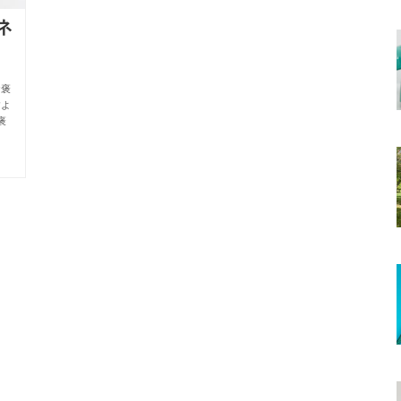
ネ
お褒
すよ
褒