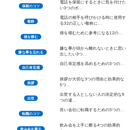
電話を保留にするときに気を付けた
保留のコツ
い3つのポ…
電話の相手を呼びかける時に使用す
敬称
る32の正しい敬称に…
徳を積むために参考になる12の…
徳を積む
嫌な事が頭から離れないときに思い
嫌な事を忘れる
出したい3つ…
自己肯定感を高めるための3つの…
自己肯定感
挨拶が大切な3つの理由と効果的な
挨拶
5つ…
出世する人としない人の決定的な9
出世
つの違…
良い会社に転職するための3つの…
転職のコツ
飲み会を上手に断る4つの効果的
飲み会を断る