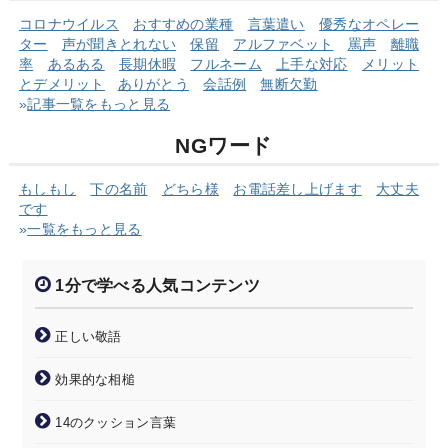
コロナウイルス
おすすめの業種
言葉遣い
優秀なオペレー
ター
声が聞きとれない
保留
アルファベット
罵声
離職
率
あるある
長期休暇
フルネーム
上手な対応
メリット
とデメリット
ありがとう
会話例
無断欠勤
»
記事一覧をもっと見る
NGワード
もしもし
下の名前
どちら様
お電話差し上げます
大丈夫
です
»
一覧をもっと見る
1分で学べる人気コンテンツ
正しい敬語
効果的な相槌
14のクッション言葉