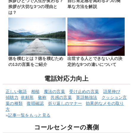
挨拶ひとつで人生が変わる？
自己肯定感を高める3つの簡
挨拶が大切な3つの理由と
単な方法を解説
は？
徳を積むとは？徳を積むため
出世する人とできない人の決
の12の言葉をご紹介
定的な9つの違いについて
電話対応力向上
正しい敬語
相槌
魔法の言葉
受け止めの言葉
語尾伸び
傾聴力
依頼形
敬称
共感の言葉
英語勉強法
クッショ
ン言
葉の
種類
復唱確認
折り返しのマナー
効果的なメモの取り
方
»
記事一覧をもっと見る
コールセンターの裏側