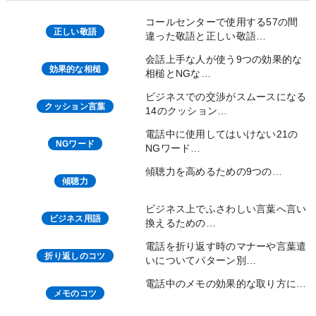
コールセンターで使用する57の間
正しい敬語
違った敬語と正しい敬語…
会話上手な人が使う9つの効果的な
効果的な相槌
相槌とNGな…
ビジネスでの交渉がスムースになる
クッション言葉
14のクッション…
電話中に使用してはいけない21の
NGワード
NGワード…
傾聴力を高めるための9つの…
傾聴力
ビジネス上でふさわしい言葉へ言い
ビジネス用語
換えるための…
電話を折り返す時のマナーや言葉遣
折り返しのコツ
いについてパターン別…
電話中のメモの効果的な取り方に…
メモのコツ