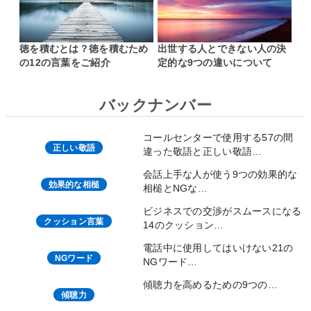
徳を積むとは？徳を積むため
出世する人とできない人の決
の12の言葉をご紹介
定的な9つの違いについて
バックナンバー
コールセンターで使用する57の間
正しい敬語
違った敬語と正しい敬語…
会話上手な人が使う9つの効果的な
効果的な相槌
相槌とNGな…
ビジネスでの交渉がスムースになる
クッション言葉
14のクッション…
電話中に使用してはいけない21の
NGワード
NGワード…
傾聴力を高めるための9つの…
傾聴力