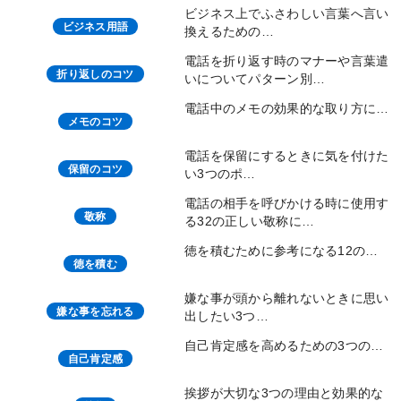
ビジネス上でふさわしい言葉へ言い
ビジネス用語
換えるための…
電話を折り返す時のマナーや言葉遣
折り返しのコツ
いについてパターン別…
電話中のメモの効果的な取り方に…
メモのコツ
電話を保留にするときに気を付けた
保留のコツ
い3つのポ…
電話の相手を呼びかける時に使用す
敬称
る32の正しい敬称に…
徳を積むために参考になる12の…
徳を積む
嫌な事が頭から離れないときに思い
嫌な事を忘れる
出したい3つ…
自己肯定感を高めるための3つの…
自己肯定感
挨拶が大切な3つの理由と効果的な