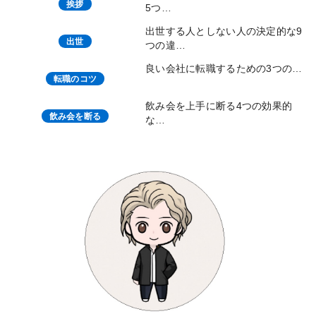
挨拶
5つ…
出世する人としない人の決定的な9
出世
つの違…
良い会社に転職するための3つの…
転職のコツ
飲み会を上手に断る4つの効果的
飲み会を断る
な…