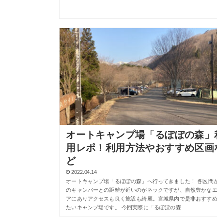
オートキャンプ場「るぽぽの森」
用レポ！利用方法やおすすめ区画
ど
2022.04.14
オートキャンプ場「るぽぽの森」へ行ってきました！ 各区間
のキャンパーとの距離が近いのがネックですが、自然豊かな
アにありアクセスも良く施設も綺麗。宮城県内で是非おすす
たいキャンプ場です。 今回実際に「るぽぽの森…