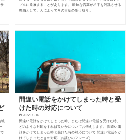
、サ
ブルに発展することがあります。 曖昧な言葉が相手を混乱させる
理由として、人によってその言葉の受け取り…
間違い電話をかけてしまった時と受
ど
けた時の対応について
2022.05.16
宮城
間違い電話をかけてしまった時、または間違い電話を受けた時、
ー
どのような対応をすれば良いかについてお伝えします。 間違い電
がで
話をかけてしまった時と受けた時の対応について 間違い電話をか
けてしまったときの対応（お詫びのフレーズ）…