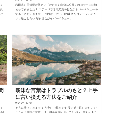
」を
秋田県の田沢湖が望める「かたまえ山森林公園」のコテージに泊
悪し
まってきました！ コテージでは田沢湖を見ながらバーベキューを
とが
することもできます。 今回は、 2〜3日の連休をコテージでのん
びり過ごしたい 湖を見ながらバーベキュー…
問
曖昧な言葉はトラブルのもと？上手
に言い換える方法をご紹介
2022.06.20
た！
夕方に帰ってきます もう少しで着きます 後で折り返します この
今回
ような「曖昧な言葉」は、相手を混乱させてしまい、思わぬトラ