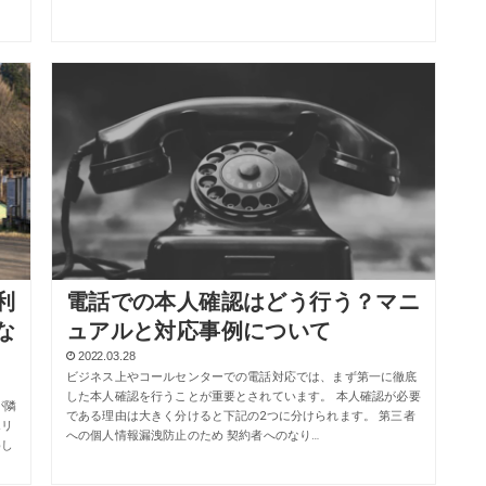
利
電話での本人確認はどう行う？マニ
な
ュアルと対応事例について
2022.03.28
ビジネス上やコールセンターでの電話対応では、まず第一に徹底
した本人確認を行うことが重要とされています。 本人確認が必要
が隣
である理由は大きく分けると下記の2つに分けられます。 第三者
エリ
への個人情報漏洩防止のため 契約者へのなり…
めし