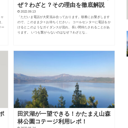
ぜ？わざと？その理由を徹底解説
2022.09.13
キャ
「ただいま電話が大変混み合っております。順番にお繋ぎします
は、
ので、このまま少々お待ちください」 コールセンターに電話をか
リー
けるとこのようなガイダンスが流れ、長い間待たされることがあ
ります。 いつも繋がらないのはなぜ？わざとな…
ポ
田沢湖が一望できる！かたまえ山森
林公園コテージ利用レポ！
2022.06.24