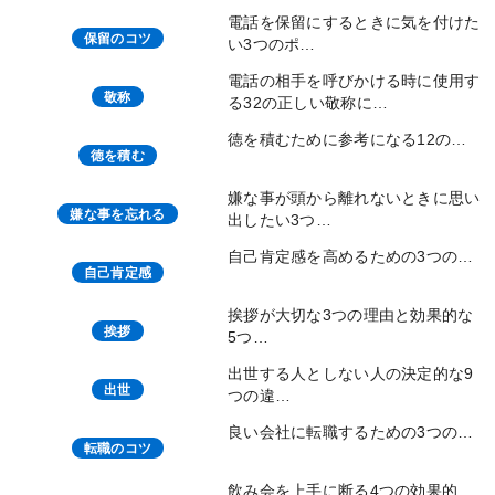
電話を保留にするときに気を付けた
保留のコツ
い3つのポ…
電話の相手を呼びかける時に使用す
敬称
る32の正しい敬称に…
徳を積むために参考になる12の…
徳を積む
嫌な事が頭から離れないときに思い
嫌な事を忘れる
出したい3つ…
自己肯定感を高めるための3つの…
自己肯定感
挨拶が大切な3つの理由と効果的な
挨拶
5つ…
出世する人としない人の決定的な9
出世
つの違…
良い会社に転職するための3つの…
転職のコツ
飲み会を上手に断る4つの効果的