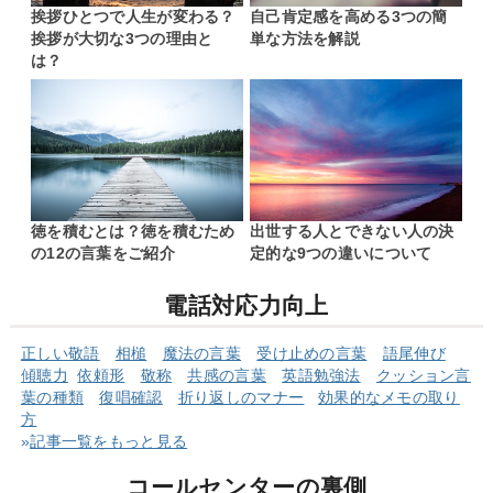
挨拶ひとつで人生が変わる？
自己肯定感を高める3つの簡
挨拶が大切な3つの理由と
単な方法を解説
は？
徳を積むとは？徳を積むため
出世する人とできない人の決
の12の言葉をご紹介
定的な9つの違いについて
電話対応力向上
正しい敬語
相槌
魔法の言葉
受け止めの言葉
語尾伸び
傾聴力
依頼形
敬称
共感の言葉
英語勉強法
クッショ
ン言
葉の
種類
復唱確認
折り返しのマナー
効果的なメモの取り
方
»
記事一覧をもっと見る
コールセンターの裏側