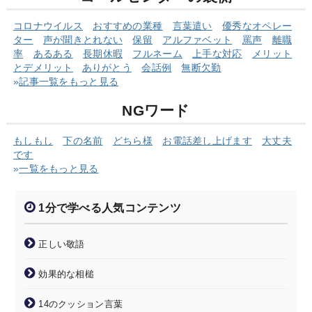
コロナウイルス
おすすめの業種
言葉遣い
優秀なオペレー
ター
声が聞きとれない
保留
アルファベット
罵声
離職
率
あるある
長期休暇
フルネーム
上手な対応
メリット
とデメリット
ありがとう
会話例
無断欠勤
»
記事一覧をもっと見る
NGワード
もしもし
下の名前
どちら様
お電話差し上げます
大丈夫
です
»
一覧をもっと見る
1分で学べる人気コンテンツ
正しい敬語
効果的な相槌
14のクッション言葉