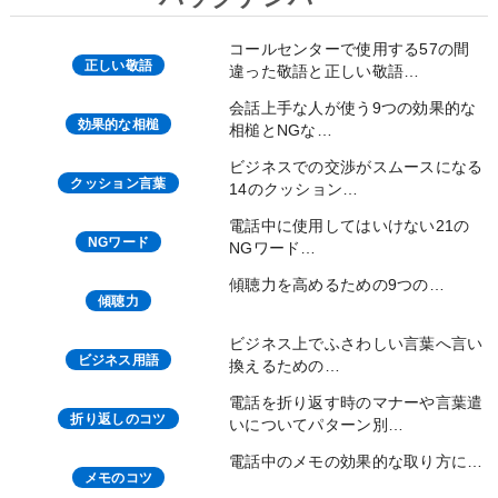
コールセンターで使用する57の間
正しい敬語
違った敬語と正しい敬語…
会話上手な人が使う9つの効果的な
効果的な相槌
相槌とNGな…
ビジネスでの交渉がスムースになる
クッション言葉
14のクッション…
電話中に使用してはいけない21の
NGワード
NGワード…
傾聴力を高めるための9つの…
傾聴力
ビジネス上でふさわしい言葉へ言い
ビジネス用語
換えるための…
電話を折り返す時のマナーや言葉遣
折り返しのコツ
いについてパターン別…
電話中のメモの効果的な取り方に…
メモのコツ