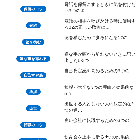
電話を保留にするときに気を付けた
保留のコツ
い3つのポ…
電話の相手を呼びかける時に使用す
敬称
る32の正しい敬称に…
徳を積むために参考になる12の…
徳を積む
嫌な事が頭から離れないときに思い
嫌な事を忘れる
出したい3つ…
自己肯定感を高めるための3つの…
自己肯定感
挨拶が大切な3つの理由と効果的な
挨拶
5つ…
出世する人としない人の決定的な9
出世
つの違…
良い会社に転職するための3つの…
転職のコツ
飲み会を上手に断る4つの効果的