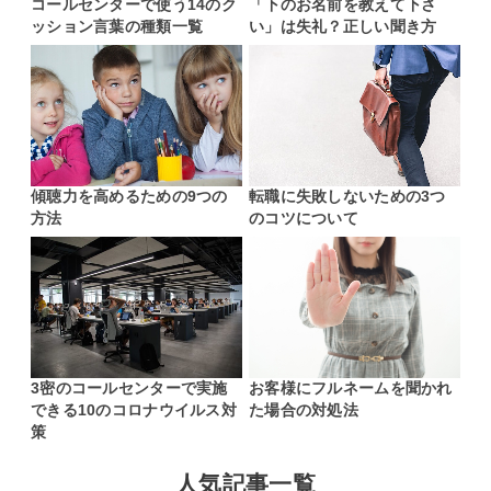
コールセンターで使う14のク
「下のお名前を教えて下さ
ッション言葉の種類一覧
い」は失礼？正しい聞き方
傾聴力を高めるための9つの
転職に失敗しないための3つ
方法
のコツについて
3密のコールセンターで実施
お客様にフルネームを聞かれ
できる10のコロナウイルス対
た場合の対処法
策
人気記事一覧