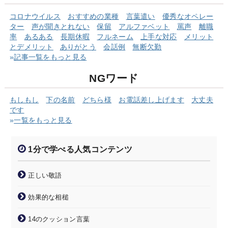
コロナウイルス
おすすめの業種
言葉遣い
優秀なオペレー
ター
声が聞きとれない
保留
アルファベット
罵声
離職
率
あるある
長期休暇
フルネーム
上手な対応
メリット
とデメリット
ありがとう
会話例
無断欠勤
»
記事一覧をもっと見る
NGワード
もしもし
下の名前
どちら様
お電話差し上げます
大丈夫
です
»
一覧をもっと見る
1分で学べる人気コンテンツ
正しい敬語
効果的な相槌
14のクッション言葉