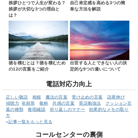
挨拶ひとつで人生が変わる？
自己肯定感を高める3つの簡
挨拶が大切な3つの理由と
単な方法を解説
は？
徳を積むとは？徳を積むため
出世する人とできない人の決
の12の言葉をご紹介
定的な9つの違いについて
電話対応力向上
正しい敬語
相槌
魔法の言葉
受け止めの言葉
語尾伸び
傾聴力
依頼形
敬称
共感の言葉
英語勉強法
クッショ
ン言
葉の
種類
復唱確認
折り返しのマナー
効果的なメモの取り
方
»
記事一覧をもっと見る
コールセンターの裏側