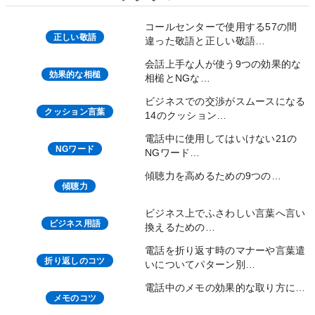
コールセンターで使用する57の間
正しい敬語
違った敬語と正しい敬語…
会話上手な人が使う9つの効果的な
効果的な相槌
相槌とNGな…
ビジネスでの交渉がスムースになる
クッション言葉
14のクッション…
電話中に使用してはいけない21の
NGワード
NGワード…
傾聴力を高めるための9つの…
傾聴力
ビジネス上でふさわしい言葉へ言い
ビジネス用語
換えるための…
電話を折り返す時のマナーや言葉遣
折り返しのコツ
いについてパターン別…
電話中のメモの効果的な取り方に…
メモのコツ