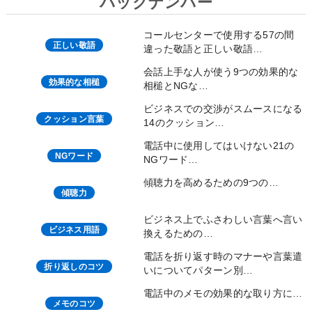
バックナンバー
コールセンターで使用する57の間
正しい敬語
違った敬語と正しい敬語…
会話上手な人が使う9つの効果的な
効果的な相槌
相槌とNGな…
ビジネスでの交渉がスムースになる
クッション言葉
14のクッション…
電話中に使用してはいけない21の
NGワード
NGワード…
傾聴力を高めるための9つの…
傾聴力
ビジネス上でふさわしい言葉へ言い
ビジネス用語
換えるための…
電話を折り返す時のマナーや言葉遣
折り返しのコツ
いについてパターン別…
電話中のメモの効果的な取り方に…
メモのコツ