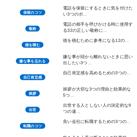
電話を保留にするときに気を付けた
保留のコツ
い3つのポ…
電話の相手を呼びかける時に使用す
敬称
る32の正しい敬称に…
徳を積むために参考になる12の…
徳を積む
嫌な事が頭から離れないときに思い
嫌な事を忘れる
出したい3つ…
自己肯定感を高めるための3つの…
自己肯定感
挨拶が大切な3つの理由と効果的な
挨拶
5つ…
出世する人としない人の決定的な9
出世
つの違…
良い会社に転職するための3つの…
転職のコツ