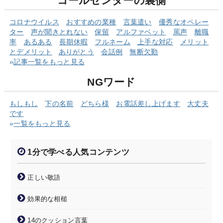
コールセンターの裏側
コロナウイルス
おすすめの業種
言葉遣い
優秀なオペレー
ター
声が聞きとれない
保留
アルファベット
罵声
離職
率
あるある
長期休暇
フルネーム
上手な対応
メリット
とデメリット
ありがとう
会話例
無断欠勤
»
記事一覧をもっと見る
NGワード
もしもし
下の名前
どちら様
お電話差し上げます
大丈夫
です
»
一覧をもっと見る
1分で学べる人気コンテンツ
正しい敬語
効果的な相槌
14のクッション言葉