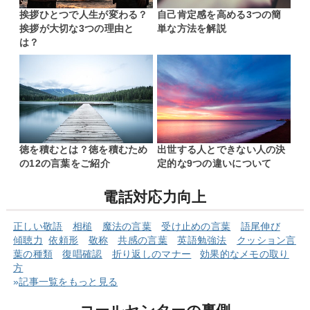
挨拶ひとつで人生が変わる？
自己肯定感を高める3つの簡
挨拶が大切な3つの理由と
単な方法を解説
は？
徳を積むとは？徳を積むため
出世する人とできない人の決
の12の言葉をご紹介
定的な9つの違いについて
電話対応力向上
正しい敬語
相槌
魔法の言葉
受け止めの言葉
語尾伸び
傾聴力
依頼形
敬称
共感の言葉
英語勉強法
クッショ
ン言
葉の
種類
復唱確認
折り返しのマナー
効果的なメモの取り
方
»
記事一覧をもっと見る