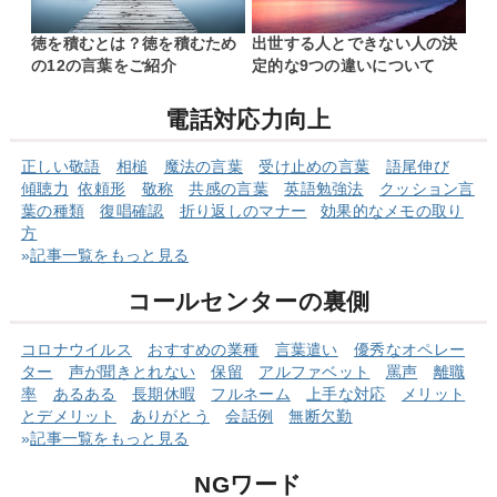
徳を積むとは？徳を積むため
出世する人とできない人の決
の12の言葉をご紹介
定的な9つの違いについて
電話対応力向上
正しい敬語
相槌
魔法の言葉
受け止めの言葉
語尾伸び
傾聴力
依頼形
敬称
共感の言葉
英語勉強法
クッショ
ン言
葉の
種類
復唱確認
折り返しのマナー
効果的なメモの取り
方
»
記事一覧をもっと見る
コールセンターの裏側
コロナウイルス
おすすめの業種
言葉遣い
優秀なオペレー
ター
声が聞きとれない
保留
アルファベット
罵声
離職
率
あるある
長期休暇
フルネーム
上手な対応
メリット
とデメリット
ありがとう
会話例
無断欠勤
»
記事一覧をもっと見る
NGワード