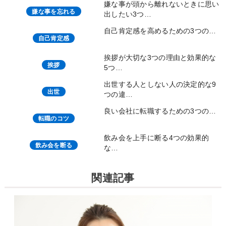
嫌な事が頭から離れないときに思い
嫌な事を忘れる
出したい3つ…
自己肯定感を高めるための3つの…
自己肯定感
挨拶が大切な3つの理由と効果的な
挨拶
5つ…
出世する人としない人の決定的な9
出世
つの違…
良い会社に転職するための3つの…
転職のコツ
飲み会を上手に断る4つの効果的
飲み会を断る
な…
関連記事