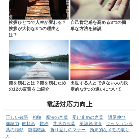
挨拶ひとつで人生が変わる？
自己肯定感を高める3つの簡
挨拶が大切な3つの理由と
単な方法を解説
は？
徳を積むとは？徳を積むため
出世する人とできない人の決
の12の言葉をご紹介
定的な9つの違いについて
電話対応力向上
正しい敬語
相槌
魔法の言葉
受け止めの言葉
語尾伸び
傾聴力
依頼形
敬称
共感の言葉
英語勉強法
クッショ
ン言
葉の
種類
復唱確認
折り返しのマナー
効果的なメモの取り
方