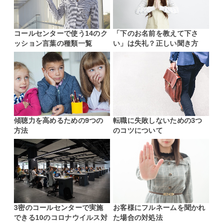
コールセンターで使う14のク
「下のお名前を教えて下さ
ッション言葉の種類一覧
い」は失礼？正しい聞き方
傾聴力を高めるための9つの
転職に失敗しないための3つ
方法
のコツについて
3密のコールセンターで実施
お客様にフルネームを聞かれ
できる10のコロナウイルス対
た場合の対処法