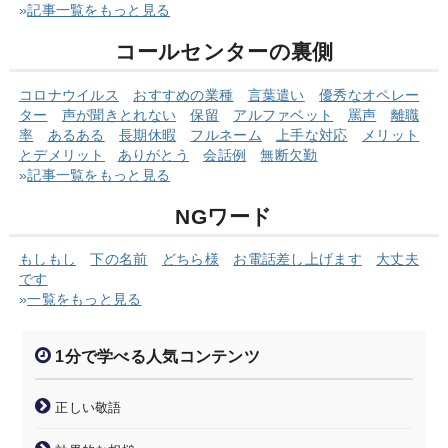
»
記事一覧をもっと見る
コールセンターの裏側
コロナウイルス
おすすめの業種
言葉遣い
優秀なオペレー
ター
声が聞きとれない
保留
アルファベット
罵声
離職
率
あるある
長期休暇
フルネーム
上手な対応
メリット
とデメリット
ありがとう
会話例
無断欠勤
»
記事一覧をもっと見る
NGワード
もしもし
下の名前
どちら様
お電話差し上げます
大丈夫
です
»
一覧をもっと見る
1分で学べる人気コンテンツ
正しい敬語