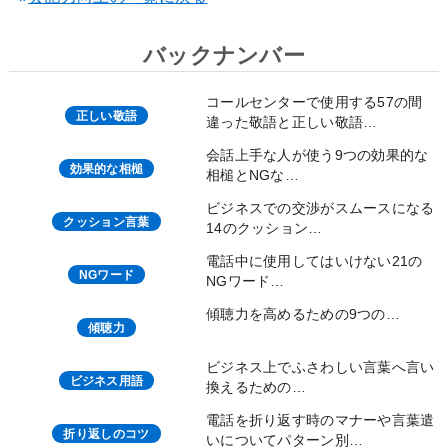
バックナンバー
コールセンターで使用する57の間
正しい敬語
違った敬語と正しい敬語…
会話上手な人が使う9つの効果的な
効果的な相槌
相槌とNGな…
ビジネスでの交渉がスムースになる
クッション言葉
14のクッション…
電話中に使用してはいけない21の
NGワード
NGワード…
傾聴力を高めるための9つの…
傾聴力
ビジネス上でふさわしい言葉へ言い
ビジネス用語
換えるための…
電話を折り返す時のマナーや言葉遣
折り返しのコツ
いについてパターン別…