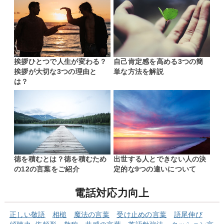
挨拶ひとつで人生が変わる？
自己肯定感を高める3つの簡
挨拶が大切な3つの理由と
単な方法を解説
は？
徳を積むとは？徳を積むため
出世する人とできない人の決
の12の言葉をご紹介
定的な9つの違いについて
電話対応力向上
正しい敬語
相槌
魔法の言葉
受け止めの言葉
語尾伸び