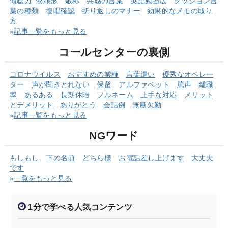
傾聴力
依頼形
敬称
共感の言葉
英語勉強法
クッショ
ン言
葉の
種類
復唱確認
折り返しのマナー
効果的なメモの取り
方
»
記事一覧をもっと見る
コールセンターの裏側
コロナウイルス
おすすめの業種
言葉遣い
優秀なオペレー
ター
声が聞きとれない
保留
アルファベット
罵声
離職
率
あるある
長期休暇
フルネーム
上手な対応
メリット
とデメリット
ありがとう
会話例
無断欠勤
»
記事一覧をもっと見る
NGワード
もしもし
下の名前
どちら様
お電話差し上げます
大丈夫
です
»
一覧をもっと見る
1分で学べる人気コンテンツ