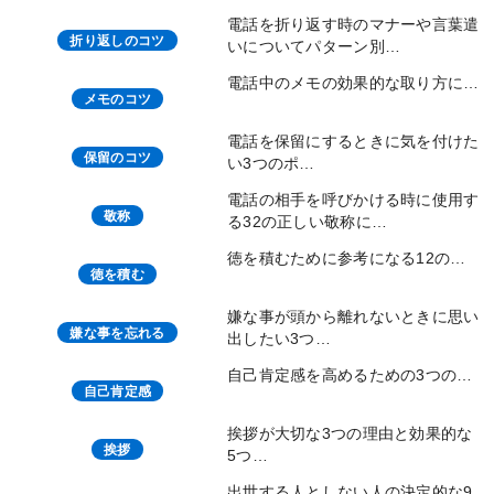
電話を折り返す時のマナーや言葉遣
折り返しのコツ
いについてパターン別…
電話中のメモの効果的な取り方に…
メモのコツ
電話を保留にするときに気を付けた
保留のコツ
い3つのポ…
電話の相手を呼びかける時に使用す
敬称
る32の正しい敬称に…
徳を積むために参考になる12の…
徳を積む
嫌な事が頭から離れないときに思い
嫌な事を忘れる
出したい3つ…
自己肯定感を高めるための3つの…
自己肯定感
挨拶が大切な3つの理由と効果的な
挨拶
5つ…
出世する人としない人の決定的な9