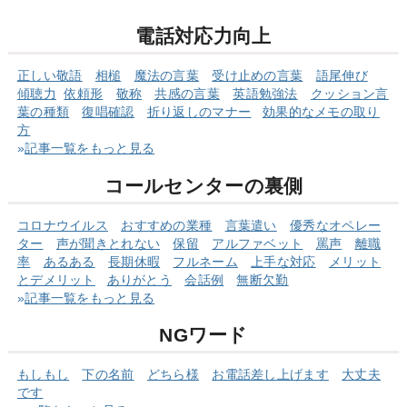
電話対応力向上
正しい敬語
相槌
魔法の言葉
受け止めの言葉
語尾伸び
傾聴力
依頼形
敬称
共感の言葉
英語勉強法
クッショ
ン言
葉の
種類
復唱確認
折り返しのマナー
効果的なメモの取り
方
»
記事一覧をもっと見る
コールセンターの裏側
コロナウイルス
おすすめの業種
言葉遣い
優秀なオペレー
ター
声が聞きとれない
保留
アルファベット
罵声
離職
率
あるある
長期休暇
フルネーム
上手な対応
メリット
とデメリット
ありがとう
会話例
無断欠勤
»
記事一覧をもっと見る
NGワード
もしもし
下の名前
どちら様
お電話差し上げます
大丈夫
です