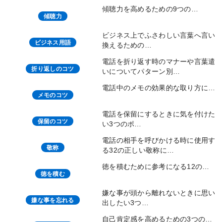
傾聴力を高めるための9つの…
傾聴力
ビジネス上でふさわしい言葉へ言い
ビジネス用語
換えるための…
電話を折り返す時のマナーや言葉遣
折り返しのコツ
いについてパターン別…
電話中のメモの効果的な取り方に…
メモのコツ
電話を保留にするときに気を付けた
保留のコツ
い3つのポ…
電話の相手を呼びかける時に使用す
敬称
る32の正しい敬称に…
徳を積むために参考になる12の…
徳を積む
嫌な事が頭から離れないときに思い
嫌な事を忘れる
出したい3つ…
自己肯定感を高めるための3つの…