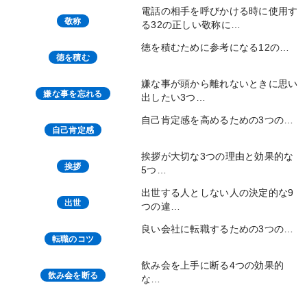
電話の相手を呼びかける時に使用す
敬称
る32の正しい敬称に…
徳を積むために参考になる12の…
徳を積む
嫌な事が頭から離れないときに思い
嫌な事を忘れる
出したい3つ…
自己肯定感を高めるための3つの…
自己肯定感
挨拶が大切な3つの理由と効果的な
挨拶
5つ…
出世する人としない人の決定的な9
出世
つの違…
良い会社に転職するための3つの…
転職のコツ
飲み会を上手に断る4つの効果的
飲み会を断る
な…