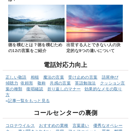
徳を積むとは？徳を積むため
出世する人とできない人の決
の12の言葉をご紹介
定的な9つの違いについて
電話対応力向上
正しい敬語
相槌
魔法の言葉
受け止めの言葉
語尾伸び
傾聴力
依頼形
敬称
共感の言葉
英語勉強法
クッショ
ン言
葉の
種類
復唱確認
折り返しのマナー
効果的なメモの取り
方
»
記事一覧をもっと見る
コールセンターの裏側
コロナウイルス
おすすめの業種
言葉遣い
優秀なオペレー