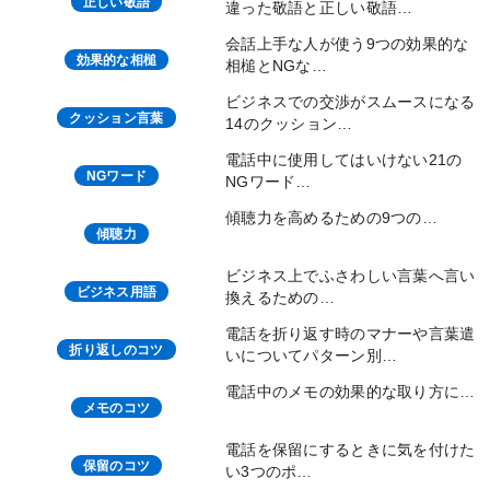
正しい敬語
違った敬語と正しい敬語…
会話上手な人が使う9つの効果的な
効果的な相槌
相槌とNGな…
ビジネスでの交渉がスムースになる
クッション言葉
14のクッション…
電話中に使用してはいけない21の
NGワード
NGワード…
傾聴力を高めるための9つの…
傾聴力
ビジネス上でふさわしい言葉へ言い
ビジネス用語
換えるための…
電話を折り返す時のマナーや言葉遣
折り返しのコツ
いについてパターン別…
電話中のメモの効果的な取り方に…
メモのコツ
電話を保留にするときに気を付けた
保留のコツ
い3つのポ…