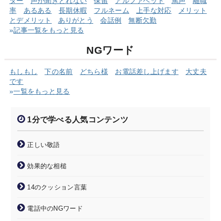
ター
声が聞きとれない
保留
アルファベット
罵声
離職
率
あるある
長期休暇
フルネーム
上手な対応
メリット
とデメリット
ありがとう
会話例
無断欠勤
»
記事一覧をもっと見る
NGワード
もしもし
下の名前
どちら様
お電話差し上げます
大丈夫
です
»
一覧をもっと見る
1分で学べる人気コンテンツ
正しい敬語
効果的な相槌
14のクッション言葉
電話中のNGワード