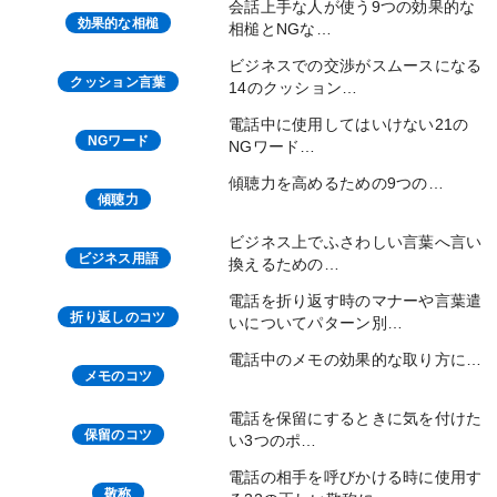
会話上手な人が使う9つの効果的な
効果的な相槌
相槌とNGな…
ビジネスでの交渉がスムースになる
クッション言葉
14のクッション…
電話中に使用してはいけない21の
NGワード
NGワード…
傾聴力を高めるための9つの…
傾聴力
ビジネス上でふさわしい言葉へ言い
ビジネス用語
換えるための…
電話を折り返す時のマナーや言葉遣
折り返しのコツ
いについてパターン別…
電話中のメモの効果的な取り方に…
メモのコツ
電話を保留にするときに気を付けた
保留のコツ
い3つのポ…
電話の相手を呼びかける時に使用す
敬称