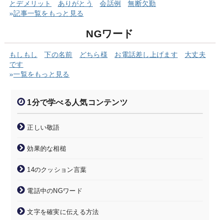
とデメリット
ありがとう
会話例
無断欠勤
»
記事一覧をもっと見る
NGワード
もしもし
下の名前
どちら様
お電話差し上げます
大丈夫
です
»
一覧をもっと見る
1分で学べる人気コンテンツ
正しい敬語
効果的な相槌
14のクッション言葉
電話中のNGワード
文字を確実に伝える方法