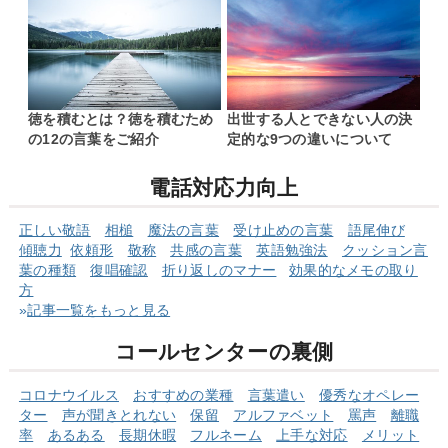
徳を積むとは？徳を積むため
出世する人とできない人の決
の12の言葉をご紹介
定的な9つの違いについて
電話対応力向上
正しい敬語
相槌
魔法の言葉
受け止めの言葉
語尾伸び
傾聴力
依頼形
敬称
共感の言葉
英語勉強法
クッショ
ン言
葉の
種類
復唱確認
折り返しのマナー
効果的なメモの取り
方
»
記事一覧をもっと見る
コールセンターの裏側
コロナウイルス
おすすめの業種
言葉遣い
優秀なオペレー
ター
声が聞きとれない
保留
アルファベット
罵声
離職
率
あるある
長期休暇
フルネーム
上手な対応
メリット