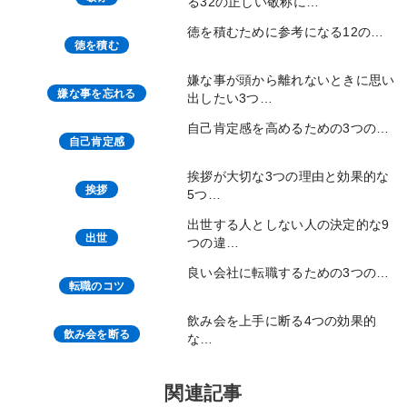
る32の正しい敬称に…
徳を積むために参考になる12の…
徳を積む
嫌な事が頭から離れないときに思い
嫌な事を忘れる
出したい3つ…
自己肯定感を高めるための3つの…
自己肯定感
挨拶が大切な3つの理由と効果的な
挨拶
5つ…
出世する人としない人の決定的な9
出世
つの違…
良い会社に転職するための3つの…
転職のコツ
飲み会を上手に断る4つの効果的
飲み会を断る
な…
関連記事